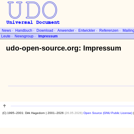
News
·
Handbuch
·
Download
·
Anwender
·
Entwickler
·
Referenzen
·
Mailing
Leute
·
Newsgroup
·
Impressum
udo-open-source.org: Impressum
(C) 1995–2001: Dirk Hagedorn | 2001–2026
(26.05.2026)
Open Source (GNU Public License)
|