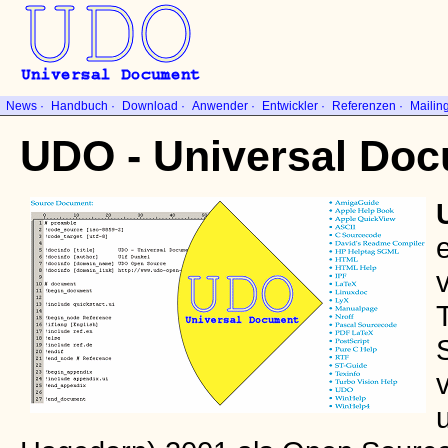
News
·
Handbuch
·
Download
·
Anwender
·
Entwickler
·
Referenzen
·
Mailing
UDO - Universal Do